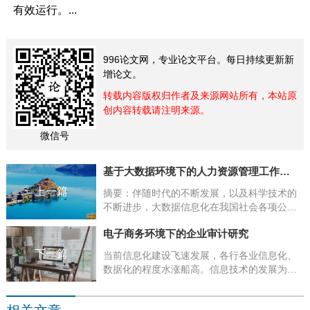
有效运行。...
996论文网，专业论文平台。每日持续更新新
增论文。
转载内容版权归作者及来源网站所有，本站原
创内容转载请注明来源。
微信号
基于大数据环境下的人力资源管理工作研究
上一篇
摘要：伴随时代的不断发展，以及科学技术的
不断进步，大数据信息化在我国社会各项公共
事业和生活中的应用越来越广泛。企业的人力
电子商务环境下的企业审计研究
资源管理工作既是企业竞争力的基础，也是
企...
下一篇
当前信息化建设飞速发展，各行各业信息化、
数据化的程度水涨船高。信息技术的发展为建
立一个跨时空的实时商务系统提供了技术平
台，电子商务应运而生。电子商务环境下的企