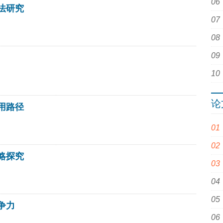
法研究
论
用路径
略探究
争力