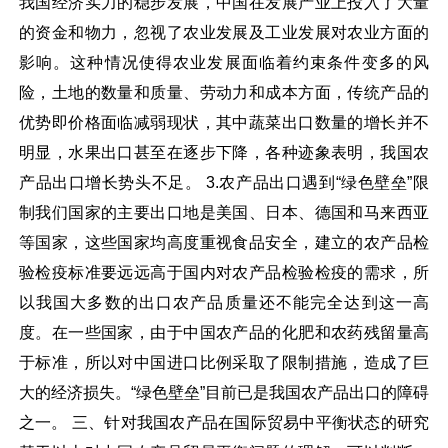
我国经济实力的稳步发展，中国在发展产业上投入了大量
的资金和物力，忽视了农业发展及工业发展对农业方面的
影响。这种情况使得农业发展面临着约束条件变多的风
险，土地的数量和质量、劳动力和成本方面，传统产品的
优势即价格面临减弱现状，其中蔬菜出口数量的增长并不
明显，水果出口甚至在逐步下降，各种迹象表明，我国农
产品出口增长势头不足。 3.农产品出口遇到“绿色壁垒”限
制我们国家的主要出口地是美国、日本、德国和马来西亚
等国家，这些国家均高度重视食品安全，建立的农产品检
验检疫标准要远远高于国内对农产品检验检疫的需求，所
以我国大多数的出口农产品质量还不能完全达到这一高
度。在一些国家，由于中国农产品的化肥和农药残留量高
于标准，所以对中国进口比例采取了限制措施，造成了巨
大的经济损失。“绿色壁垒”目前已是我国农产品出口的障碍
之一。 三、针对我国农产品在国际贸易中平衡状态的研究