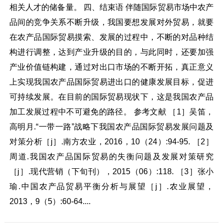
相关人才的储备量。 四、结束语 伴随国际贸易市场中农产
品间的竞争关系不断升级，我国要想发展对外贸易，就要
在农产品国际贸易摸索、发展的过程中，不断的对品种结
构进行调整，达到产业升级的目的，与此同时，还要加强
产业价值链构建，通过对出口市场的不断开拓，真正意义
上实现我国农产品国际贸易进出口的健康发展目标，促进
可持续发展。在目前的国际贸易现状下，这是我国农产品
加工发展过程中不可避免的路径。 参考文献 ［1］吴笛，
高明月.“一带一路”战略下我国农产品国际贸易发展问题及
对策分析［j］.南方农业，2016，10（24）:94-95. ［2］
周道.我国农产品国际贸易的失衡问题及发展对策研究
［j］.现代营销（下旬刊），2015（06）:118. ［3］张小
瑜.中国农产品贸易平衡分析与展望［j］.农业展望，
2013，9（5）:60-64....