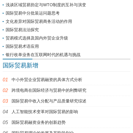
浅谈区域贸易协定与WTO制度的互补与演变
国际贸易中分批装运问题思考
文化差异对国际贸易商务活动的作用
国际贸易法治探究
贸易模式选择及国内外贸企业升级
国际贸易术语应用
银行收单业务在互联网时代的机遇与挑战
国际贸易新增
中小外贸企业贸易融资的具体方式分析
跨境电商在国际经济与贸易中的利弊研究
国际贸易中收入分配与产品质量研究综述
人工智能技术变革对国际贸易的影响
国际贸易融资业务的创新趋势