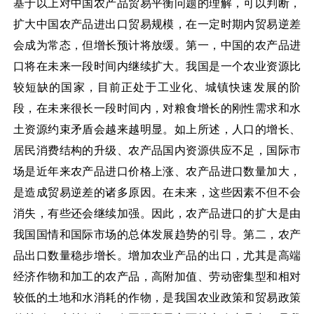
基于以上对中国农产品贸易平衡问题的理解，可以判断，
扩大中国农产品进出口贸易规模，在一定时期内贸易逆差
会成为常态，但增长预计将放缓。第一，中国的农产品进
口将在未来一段时间内继续扩大。我国是一个农业资源比
较短缺的国家，目前正处于工业化、城镇快速发展的阶
段，在未来很长一段时间内，对粮食增长的刚性需求和水
土资源约束矛盾会越来越明显。如上所述，人口的增长、
居民消费结构的升级、农产品国内资源供应不足，国际市
场是近年来农产品进口价格上涨、农产品进口数量加大，
是造成贸易逆差的诸多原因。在未来，这些因素不但不会
消失，有些还会继续加强。因此，农产品进口的扩大是由
我国国情和国际市场的总体发展趋势的引导。第二，农产
品出口数量稳步增长。增加农业产品的出口，尤其是高端
经济作物和加工的农产品，高附加值、劳动密集型和相对
较低的土地和水消耗的作物，是我国农业政策和贸易政策