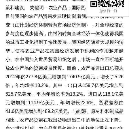
策和建议。 关键词：农业产品；国际贸易；收支平衡 一、
微信扫一扫
目前我国的农产品贸易发展现状 随着我国的经济体制的转
变（由计划经济体制转向市场经济体制），对全球经济的
参与度也逐步提高，由封闭转向全球经济一体化使得我国
的城市工业化得到了快速发展，我国经济随着大规模的转
型，使得农业产品在我国经济发展中起到的作用越来越
小。在中国加入世界贸易组织之后，市场一直在不断地开
放农业产品的贸易发展速度。目前，农产品进出口总额从
2012年的277.8亿美元增加到1740.5亿美元，增长了5.26
倍，年均增长18.2%。其中，出口从159.7亿美元增加到
625.7亿美元，平均年增长率为13.2%。进口从118.1亿美
元增加到1114.9亿美元，年均增长22.6%。贸易差额由
41.6亿美元增加到489.2亿美元。与能源、原材料和制成品
相比，农产品贸易在我国货物进出口中的地位正在下降。
自21世纪以后，农产品贸易占进出口总额的比重从2012年