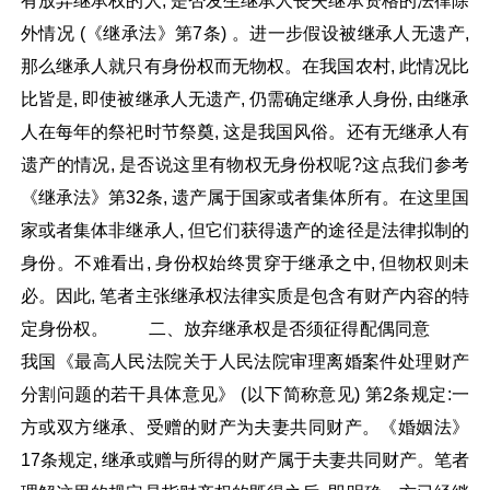
有放弃继承权的人, 是否发生继承人丧失继承资格的法律除
外情况 (《继承法》第7条) 。进一步假设被继承人无遗产,
那么继承人就只有身份权而无物权。在我国农村, 此情况比
比皆是, 即使被继承人无遗产, 仍需确定继承人身份, 由继承
人在每年的祭祀时节祭奠, 这是我国风俗。还有无继承人有
遗产的情况, 是否说这里有物权无身份权呢?这点我们参考
《继承法》第32条, 遗产属于国家或者集体所有。在这里国
家或者集体非继承人, 但它们获得遗产的途径是法律拟制的
身份。不难看出, 身份权始终贯穿于继承之中, 但物权则未
必。因此, 笔者主张继承权法律实质是包含有财产内容的特
定身份权。 二、放弃继承权是否须征得配偶同意
我国《最高人民法院关于人民法院审理离婚案件处理财产
分割问题的若干具体意见》 (以下简称意见) 第2条规定:一
方或双方继承、受赠的财产为夫妻共同财产。《婚姻法》
17条规定, 继承或赠与所得的财产属于夫妻共同财产。笔者