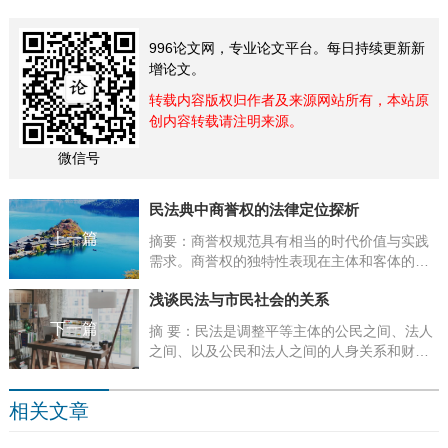
996论文网，专业论文平台。每日持续更新新
增论文。
转载内容版权归作者及来源网站所有，本站原
创内容转载请注明来源。
微信号
民法典中商誉权的法律定位探析
上一篇
摘要：商誉权规范具有相当的时代价值与实践
需求。商誉权的独特性表现在主体和客体的特
殊性,商誉权的客体是商誉利益,包含人格利益
浅谈民法与市民社会的关系
和财产利益,二者不是简单的正相关。立法...
下一篇
摘 要：民法是调整平等主体的公民之间、法人
之间、以及公民和法人之间的人身关系和财产
关系的法律规范的总和。市民社会的本质在于
拥有个人自由，不论是事实上的自由还是...
相关文章