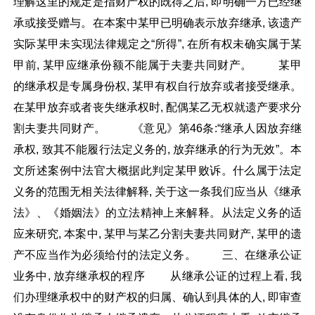
理解这里的规定是指财产权的既得之后, 即明确一方已经继
承或接受赠与。在本案中某甲已明确表示放弃继承, 该遗产
实际某甲未实现法律规定之“所得”, 在所有权未确实属于某
甲前, 某甲应继承份额不能属于夫妻共同财产。 某甲
的继承权是专属身份权, 某甲有权自行放弃或者接受继承。
在某甲放弃或者丧失继承权时, 配偶某乙无权就遗产要求分
割夫妻共同财产。 《意见》第46条:“继承人因放弃继
承权, 致其不能履行法定义务的, 放弃继承的行为无效”。本
文所述案例中法官大概据此判定某甲败诉。什么属于法定
义务的范围无相关法律解释, 关于这一条我们应当从《继承
法》、《婚姻法》的立法精神上来解释。从法定义务的适
应来研究, 本案中, 某甲与某乙分割夫妻共同财产, 某甲的遗
产不应当作为必须给付的法定义务。 三、在继承公证
业务中, 放弃继承权的程序 从继承公证的过程上看, 我
们办理继承权中的财产权的归属、确认到具体的人, 即审查