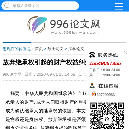
您现在的位置是：
首页
>
硕士论文
>
法学论文
放弃继承权引起的财产权益纠纷
15549057355
工作日：8:00-24:00
996论文网
日期：2020-09-01 15:14:55
点击：1124
周 日：9:00-24:00
摘要：中华人民共和国继承法》自1985年实行以来, 继
397299583
承亲人的财产, 成为人们取得财产的重要手段, 而继承公证
成为确认继承人的继承权的依据。本文从办理放弃继承权
是物权还是身份权、放弃继承权是否须征得配偶同意、在
继承公证业务中, 放弃继承权的程序等三个方面予以论述。