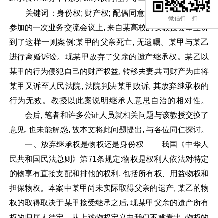
关键词：身份权; 财产权; 配偶同意权; 二0一七年
微信扫一扫
参加的一次业务交流会议上, 来自某高校的女教授会堂上讲
到了这样一则案例:某甲的父亲死亡, 无遗嘱。某甲与某乙
进行离婚诉讼。现某甲放弃了父亲的遗产继承权。某乙以
某甲的行为侵犯自己的财产权益, 转移夫妻共同财产为由将
某甲又诉至人民法院, 法院判决某甲败诉, 其放弃继承权的
行为无效。教授以此案说明继承人意思自治的相对性。
会后, 笔者和许多公证人员就相关问题与该教授交换了
意见, 也未能解惑, 故本文将此问题提出, 与各位同仁探讨。
一、放弃继承权是物权还是身份权 我国《中华人
民共和国民法总则》第71条规定:物权是权利人依法对特定
的物享有直接支配和排他的权利, 包括所有权、用益物权和
担保物权。本案中某甲尚未实际取得父亲的遗产, 某乙的物
权的取得取决于某甲接受继承之后, 现某甲父亲的遗产所有
权的归属人待定。从上述物权定义中我们不难看出, 物权的