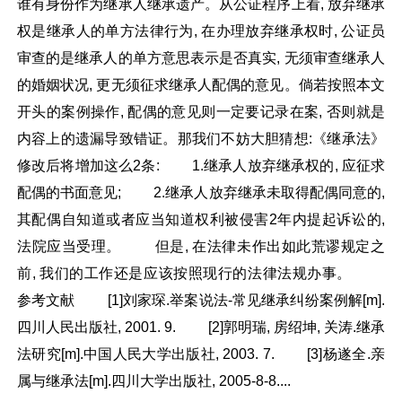
谁有身份作为继承人继承遗产。从公证程序上看, 放弃继承
权是继承人的单方法律行为, 在办理放弃继承权时, 公证员
审查的是继承人的单方意思表示是否真实, 无须审查继承人
的婚姻状况, 更无须征求继承人配偶的意见。倘若按照本文
开头的案例操作, 配偶的意见则一定要记录在案, 否则就是
内容上的遗漏导致错证。那我们不妨大胆猜想:《继承法》
修改后将增加这么2条: 1.继承人放弃继承权的, 应征求
配偶的书面意见; 2.继承人放弃继承未取得配偶同意的,
其配偶自知道或者应当知道权利被侵害2年内提起诉讼的,
法院应当受理。 但是, 在法律未作出如此荒谬规定之
前, 我们的工作还是应该按照现行的法律法规办事。
参考文献 [1]刘家琛.举案说法-常见继承纠纷案例解[m].
四川人民出版社, 2001. 9. [2]郭明瑞, 房绍坤, 关涛.继承
法研究[m].中国人民大学出版社, 2003. 7. [3]杨遂全.亲
属与继承法[m].四川大学出版社, 2005-8-8....