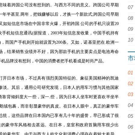
意味着跨国公司没有想到的、与西方不同的意义。跨国公司早期
一年半甚至.两年，把钱赚够以后，才换一个新款式;跨国公司早期
又如短信息市场在中国非常火爆，开初跨国.公司的手机只设置20
手机短信息通讯(据报道，2003年短信息发收量，中国手机持有
条)，而国产手机则开始就设置为200条。又如，诺基亚把在.欧洲一
场，结果销售业绩并不好，因为那款手机的主要卖点是电池寿命
市
手机品牌没有想到，中国的消费者把手机看成是时尚产品。
打开日本市场，不过具有强烈美国特征的、象征美国精神的凯迪
惨淡。其后，通用公司研究发现，日本人的用车习惯与其他国家
椅靠背倾斜度大一些，深一
.些，因为日本人坐车时更喜欢半坐半
天鹅绒包裹，而非彰显豪华的真皮。在日本人眼中，真正的豪华车
总统，这些品牌在日本国内已享有几十年的盛誉，早已形成了很
美的豪华车风格相去甚远。在日本，皇室和政府首脑用车很少出
景的豪华车，由于与西方人的文化和消费心理存在着较大差异，