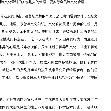
到跨文化营销的关键是人的管理，要实行全员跨文化管理。
差异造成的冲击。语言是思想的外壳，是信息沟通的媒体，也是文
历史、地理、宗教等文化知识。文化的发展是个扬弃的过程，是
式和价值观念，无不在-定的历史时期形成，并被深深打上历史的烙
稳定模式的特点在于，它不仅造就了一个人自身的行为，而且还形
排异的心理是很难改变的。只有通过了解异己文化，才能了解他
由人。对于日本人、犹太人的商业成功，世人有口皆碑，但他们的
。每年，都有大批日本人、犹太人到世界各地旅游。他们了解民
，就把自己的所见所闻教给孩子或带回公司供经理参考。他们善
了成功。迄今很多日本人都乐于被别人称呼为“中国通"、“美国
境。尽管在跨国经贸活动中，文化差异大量地存在，文化冲突与
之间的大规模频繁交往是不可避免的。科学技术的进步、经济联