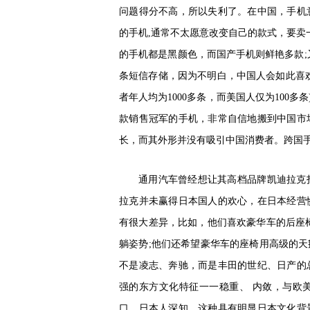
问题得分不高，所以失利了。在中国，手机
的手机,通常不太愿意改变自己的款式，要卖
的手机都是黑颜色，而国产手机则鲜艳多款;
条短信存储，因为不明白，中国人会如此喜欢
者年人均为1000多条，而美国人仅为100多
款销售冠军的手机，非常自信地搬到中国市
长，而其外形并没有吸引中国消费者。跨国
通用汽车曾经想让其高档品牌凯迪拉克
拉克并未赢得日本国人的欢心，在日本经营
有很大差异，比如，他们喜欢豪华车的后座
躺姿势;他们还希望豪华车的座椅用高级的
不是凌志、奔驰，而是丰田的世纪、日产的
强的东方文化特征一一稳重、 内敛，与欧
口。日本人深知，这种具有明显日本文化背