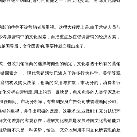
国际营销活动顺利进行的前提之一，跨文化交流、消
.除文化障碍
的影响往往不被营销者所重视。这很大程度上是
.由于营销人员与
少考虑营销中的文化因素，而把重点放在强调营销的经济因素，
越国界后，文化因素的.重要性就凸现出来了。
式、包装到销售商的选择与佣金的确定，文化渗透于所有的营销
关键因素之一。现代营销活动已渗入了许多行为科学、美学等观
家庭结构及购买决策，创新的采用与扩散，市场分割，消费者行
文化分析在营销应
.用上的另一反映是，愈来愈多的人类学家及社
们担任顾问、市场分析家，有些则投身广告公司或管理顾问公司。
够的重视，并作出积极的反应。这要求企.业做到:1.充分认识环
解文化差异的客观存在，理解文化差异是发展跨国文化营销能力
优势而不只是一种劣势，恰当、充分地利用不同文化所表现的差