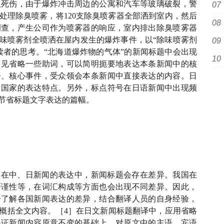
人死伤，由于爆炸冲击周边的公寓和汽车等玻璃破裂，警
处理除臭喷雾，将120支除臭喷雾器全部洒到室内，然后
调查，产生公司作为喷雾器的响应，室内排出除臭喷雾器
味喷雾剂全喷洒在屋内发生的爆炸事件，以“除味喷雾剂
读者的思考。“北海道爆炸物的气体”的新闻标题中会出现
常见省略一些助词，可以简明扼要地表达本条新闻中的核
语、核心事件，受众领会本条新闻中直接表达的内容。日
己国家的表达特点。另外，标点符号在日语新闻中出现频
节省标题文字表达的篇幅。
，在中、日新闻的表达中，新闻标题会存在差异。我国在
严谨性等，在词汇构成等方面也会出现不同差异。因此，
分了解各国新闻表达的差异，结合翻译人员的自身经验，
概括全文内容。［
4］在日文新闻标题翻译中，应用省略
保证新闻内容原意不变的基础上，对原文中的主语、宾语