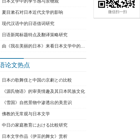
日本文学中的季节感与景物观
夏目漱石对日本近代文学的影响
微信扫一扫
现代汉语中的日语借词研究
日语新闻标题特点及翻译策略研究
由《我在美丽的日本》来看日本文学中的自然美
语论文热点
日本の歌舞伎と中国の京劇との比較
《源氏物语》的审美情趣及其日本民族文化
《雪国》自然景物中渗透出的美意识
佛教的无常观与日本文学
中日の家庭教育における比較研究
日本文学作品《伊豆的舞女》赏析