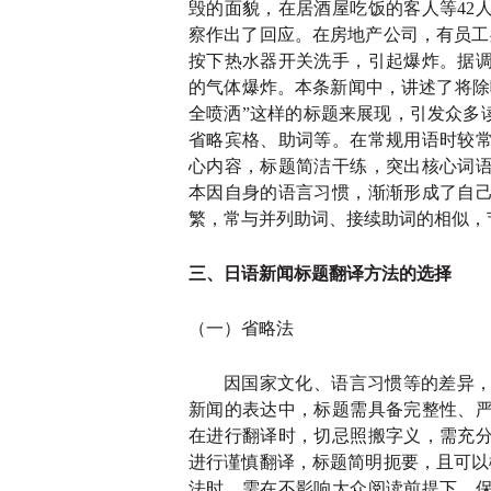
毁的面貌，在居酒屋吃饭的客人等42
察作出了回应。在房地产公司，有员工
按下热水器开关洗手，引起爆炸。据
的气体爆炸。本条新闻中，讲述了将除
全喷洒”这样的标题来展现，引发众多
省略宾格、助词等。在常规用语时较
心内容，标题简洁干练，突出核心词
本因自身的语言习惯，渐渐形成了自
繁，常与并列助词、接续助词的相似，
三、日语新闻标题翻译方法的选择
（一）省略法
因国家文化、语言习惯等的差异
新闻的表达中，标题需具备完整性、
在进行翻译时，切忌照搬字义，需充
进行谨慎翻译，标题简明扼要，且可以
法时，需在不影响大众阅读前提下，