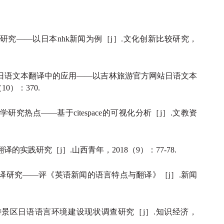
研究——以日本nhk新闻为例［j］.文化创新比较研究，
游日语文本翻译中的应用——以吉林旅游官方网站日语文本
0）：370.
究热点——基于citespace的可视化分析［j］.文教资
的实践研究［j］.山西青年，2018（9）：77-78.
译研究——评《英语新闻的语言特点与翻译》［j］.新闻
游景区日语语言环境建设现状调查研究［j］.知识经济，