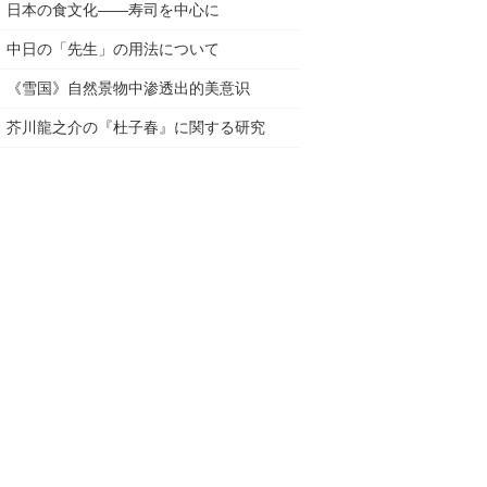
日本の食文化——寿司を中心に
中日の「先生」の用法について
《雪国》自然景物中渗透出的美意识
芥川龍之介の『杜子春』に関する研究