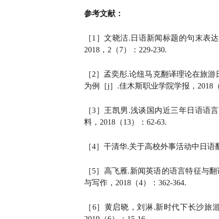
参考文献：
［
1］文晓洁.日语新闻标题的句末表达
2018，2（7）：229-230.
［
2］孟奕彤.论纽马克翻译理论在旅
为例［j］.佳木斯职业学院学报，2018（1
［
3］王凯男.浅谈国内近三年日语语言学研
料，2018（13）：62-63.
［
4］干清华.关于高校外事活动中日语翻译
［
5］高飞雁.新闻英语的语言特征与翻
与写作，2018（4）：362-364.
［
6］黄启晓，刘淋.新时代下长沙旅
2019（6）：15-16.