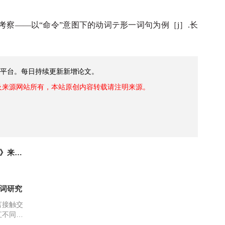
考察——以“命令”意图下的动词テ形一词句为例［j］.长
文平台。每日持续更新新增论文。
及来源网站所有，本站原创内容转载请注明来源。
由《我在美丽的日本》来看日本文学中的自然美
词研究
言接触交
汇不同，
吸收现代