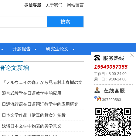
微信客服
关于我们
网站留言
开题报告
研究生论文
15549057355
语论文新增
工作日：8:00-24:00
周 日：9:00-24:00
『ノルウェイの森』から見る村上春樹の文
混合式教学在日语教学中的应用
397299583
日源流行语在日语词汇教学中的应用研究
日本文学作品《伊豆的舞女》赏析
浅谈日本文学中物哀的美学意义