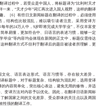
在翻译过程中，若受众是中国人，将标题译为“比利时天才
样一来，“天才少年”词汇再次进入国人视野，这样的翻译
趣。［6］有些日文新闻标题在翻译的过程中，必须使用
洁，结构也比较混乱，难以吸引读者注意。采用变译方
每年的24万人中，9岁即将完成大学学业”，不仅丰富变
，简单易懂，更加符合中、日语言的表述习惯，能够一定
大学毕业”等内容均会体现在新闻的正文中，标题仅需传达
，这种翻译方式不但利于翻译后的题目被读者所理解，更
国文化、语言表达形式、语言习惯等，存在较大差异，
翻译标题中，对于标题复杂、结构较为混乱时，选用变译
译的内容简单化，突出核心表达，避免无用的修饰，并适
译、变译方法对内容予以优化。因此，在翻译日语新闻标
，了解国家之间的文化差异、受众群体的关注点以及两国
效性强的翻译工作。